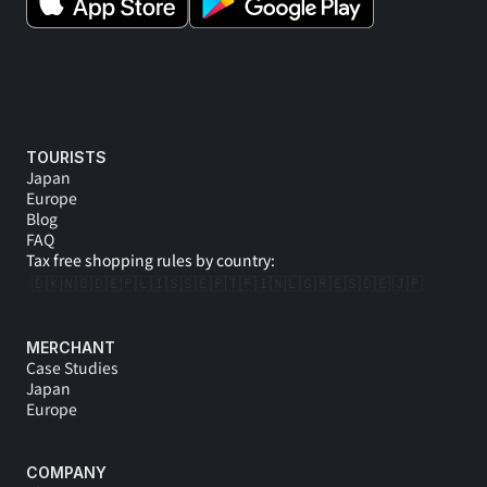
TOURISTS
Japan
Europe
Blog
FAQ
Tax free shopping rules by country:
🇩🇰
🇳🇴
🇩🇪
🇵🇱
🇮🇸
🇸🇪
🇵🇹
🇫🇮
🇳🇱
🇬🇷
🇪🇸
🇩🇪 
🇯🇵
MERCHANT
Case Studies
Japan
Europe
COMPANY