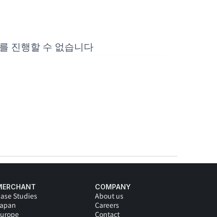
를 진행할 수 없습니다
MERCHANT
COMPANY
ase Studies
About us
Japan
Careers
urope
Contact