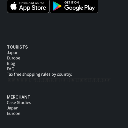
TOURISTS
Japan
Europe
Blog
FAQ
Tax free shopping rules by country:
🇩🇰
🇳🇴
🇩🇪
🇵🇱
🇮🇸
🇸🇪
🇵🇹
🇫🇮
🇳🇱
🇬🇷
🇪🇸
🇩🇪 
🇯🇵
MERCHANT
Case Studies
Japan
Europe