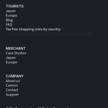
TOURISTS
Japan
Europe
Blog
FAQ
Tax free shopping rules by country:
🇩🇰
🇳🇴
🇩🇪
🇵🇱
🇮🇸
🇸🇪
🇵🇹
🇫🇮
🇳🇱
🇬🇷
🇪🇸
🇩🇪 
🇯🇵
MERCHANT
Case Studies
Japan
Europe
COMPANY
About us
Careers
Contact
Support