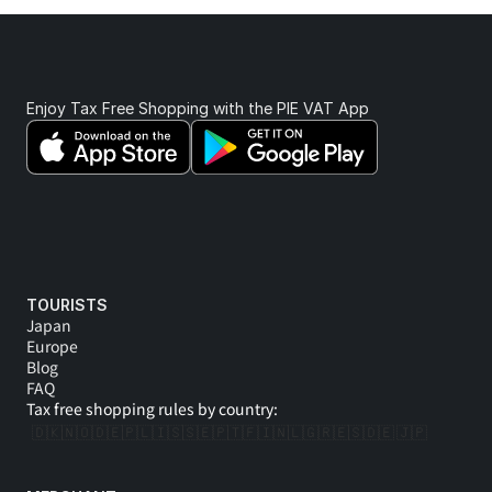
Enjoy Tax Free Shopping with the PIE VAT App 
TOURISTS
Japan
Europe
Blog
FAQ
Tax free shopping rules by country:
🇩🇰
🇳🇴
🇩🇪
🇵🇱
🇮🇸
🇸🇪
🇵🇹
🇫🇮
🇳🇱
🇬🇷
🇪🇸
🇩🇪 
🇯🇵