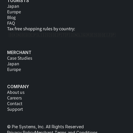
TOURISTS
Japan
Europe
Blog
FAQ
Tax free shopping rules by country:
🇩🇰
🇳🇴
🇩🇪
🇵🇱
🇮🇸
🇸🇪
🇵🇹
🇫🇮
🇳🇱
🇬🇷
🇪🇸
🇩🇪 
🇯🇵
MERCHANT
Case Studies
Japan
Europe
COMPANY
About us
Careers
Contact
Support
© Pie Systems, Inc. All Rights Reserved
Privacy Policy
Merchant Terms and Conditions