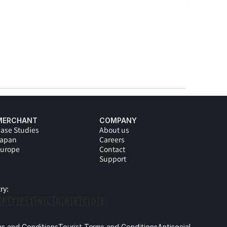
MERCHANT
COMPANY
ase Studies
About us
Japan
Careers
urope
Contact
Support
ry:
🇵🇹
🇫🇮
🇳🇱
🇬🇷
🇪🇸
🇩🇪 
s and Conditions
Tourist Terms and Conditions
Antisocial