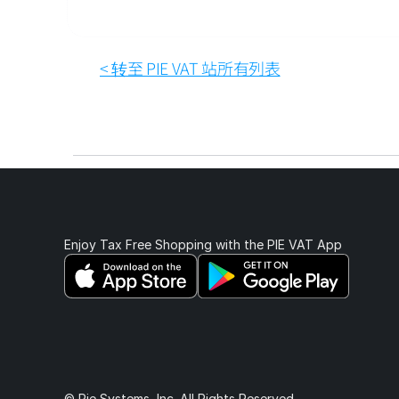
< 转至 PIE VAT 站所有列表
Enjoy Tax Free Shopping with the PIE VAT App 
© Pie Systems, Inc. All Rights Reserved