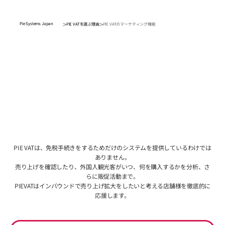
>
>
Pie Systems Japan
PIE VATを選ぶ理由
PIE VATのマーケティング機能
PIE VAT
の
マーケティング機能
PIE VATは、免税手続きをするためだけのシステムを提供しているわけでは
ありません。
売り上げを確認したり、外国人観光客がいつ、何を購入するかを分析、さ
らに販促活動まで。
PIEVATはインバウンドで売り上げ拡大をしたいと考える店舗様を徹底的に
応援します。