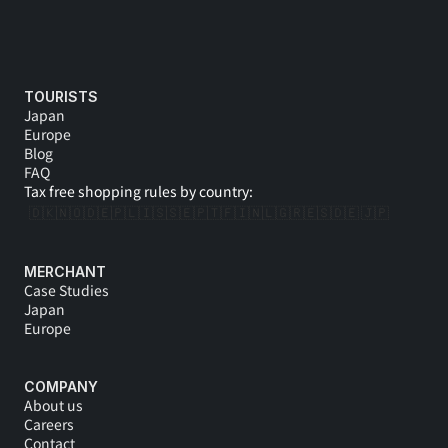
TOURISTS
Japan
Europe
Blog
FAQ
Tax free shopping rules by country:
🇩🇰
🇳🇴
🇩🇪
🇵🇱
🇮🇸
🇸🇪
🇵🇹
🇫🇮
🇳🇱
🇬🇷
🇪🇸
🇩🇪 
🇯🇵
MERCHANT
Case Studies
Japan
Europe
COMPANY
About us
Careers
Contact