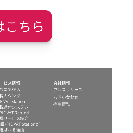
はこちら
ービス情報
会社情報
般型免税店
プレスリリース
税カウンター
お問い合わせ
IE VAT Station
採用情報
税還付システム 
IE VAT Refund
携サービス紹介
目-PIE VAT Stationが
選ばれる理由