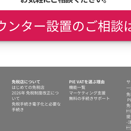
ウンター設置のご相談
免税店について
PIE VATを選ぶ理由
サ
はじめての免税店
機能一覧
一
2026年 免税制度改正につ
マーケティング支援
免
いて
無料の手続きサポート
 P
免税手続き電子化と必要な
免
手続き
P
提
-注
