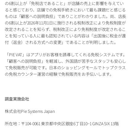
の6割以上が「免税店であること」が店舗の売上に影響を与えてい
ると感じており、店舗での免税手続きにおいて最も課題だと感じる
ものは「顧客への説明負担」でありことがわかりました。尚、店長
の6割以上が2026年11月1日に施行される税制改正により免税制度が
改定されることを知らず、税制改正により免税制度が改定されるこ
とを知っている人に最も認知されている内容は「出国後に税金が還
付（返金）される方式への変更」であることが判明しました。
「PIE VAT」はアプリがお客様を誘導してくれる免税システムです。
「顧客への説明負担」を軽減し、外国語が苦手なスタッフも安心し
て免税販売が可能です。日本のショッピングモールでトップクラス
の免税カウンター運営の経験で免税販売をお手伝いします。
調査実施会社
株式会社Pie Systems Japan
所在地：〒104-0061 東京都中央区銀座6丁目10−1 GINZA SIX 13階