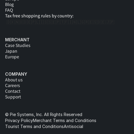
Blog
FAQ
Tax free shopping rules by country:
🇩🇰
🇳🇴
🇩🇪
🇵🇱
🇮🇸
🇸🇪
🇵🇹
🇫🇮
🇳🇱
🇬🇷
🇪🇸
🇩🇪 
🇯🇵
MERCHANT
Case Studies
Japan
Europe
COMPANY
About us
Careers
Contact
Support
© Pie Systems, Inc. All Rights Reserved
Privacy Policy
Merchant Terms and Conditions
Tourist Terms and Conditions
Antisocial