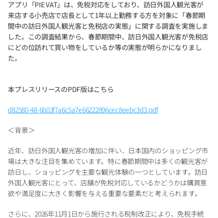
アプリ「PIE VAT」は、免税対応をしており、訪日外国人観光客が
来店する小売店で店長として1年以上勤務する方を対象に「春節期
間中の訪日外国人観光客と免税店の実態」に関する調査を実施しま
した。この調査結果から、春節期間中、訪日外国人観光客が免税店
にどの位訪れて買い物をしているか等の実態が明らかになりまし
た。
本プレスリリースのPDF版はこちら
d82580-48-6b03f7a6c5a7e66222896cec8eebc3d3.pdf
＜背景＞
近年、訪日外国人観光客の増加に伴い、日本国内のショッピング市
場は大きな注目を集めています。特に春節期間中は多くの観光客が
訪日し、ショッピングを主要な観光体験の一つとしています。訪日
外国人観光客にとって、店舗が免税対応しているかどうかは購買意
欲や満足度に大きく影響を与える重要な要素だと考えられます。
さらに、2026年11月1日から施行される税制改正により、免税手続