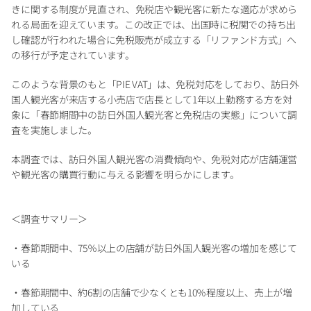
きに関する制度が見直され、免税店や観光客に新たな適応が求めら
れる局面を迎えています。この改正では、出国時に税関での持ち出
し確認が行われた場合に免税販売が成立する「リファンド方式」へ
の移行が予定されています。
このような背景のもと「PIE VAT」は、免税対応をしており、訪日外
国人観光客が来店する小売店で店長として1年以上勤務する方を対
象に「春節期間中の訪日外国人観光客と免税店の実態」について調
査を実施しました。
本調査では、訪日外国人観光客の消費傾向や、免税対応が店舗運営
や観光客の購買行動に与える影響を明らかにします。
＜調査サマリー＞
・春節期間中、75％以上の店舗が訪日外国人観光客の増加を感じて
いる
・春節期間中、約6割の店舗で少なくとも10％程度以上、売上が増
加している