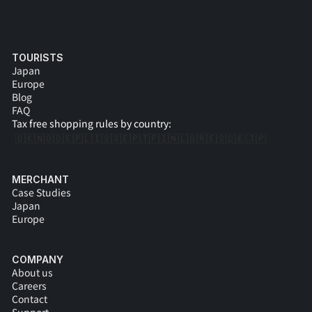
TOURISTS
Japan
Europe
Blog
FAQ
Tax free shopping rules by country:
🇩🇰
🇳🇴
🇩🇪
🇵🇱
🇮🇸
🇸🇪
🇵🇹
🇫🇮
🇳🇱
🇬🇷
🇪🇸
🇩🇪 
🇯🇵
MERCHANT
Case Studies
Japan
Europe
COMPANY
About us
Careers
Contact
Support