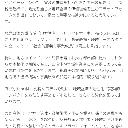
イノベーションの社会実装の推進を担ってきた同氏の知見は、「免
税を起点に、観光を通じた地域経済の価値循環を生むプラットフォ
ームの創出」において、極めて重要な推進力になると考えていま
す。
観光政策の重点が「地方誘客」へとシフトする中、Pie Systemsは
この変化を成長エンジンとして捉え、観光政策と地域ニーズの接点
に立つことで、“社会的意義と事業成長”の両立を目指します。
特に、地方のインバウンド消費市場の拡大は都市部に比べてこれか
らが本格化の段階であり、自治体や地域事業者との連携によって高
い成長可能性を秘めています。桑原氏の参画により、Pie Systemsは
地方での接点構築と事業展開の加速に本格的に取り組みます。
Pie Systemsは、免税システムを軸に、地域経済の活性化に実効的
インパクトをもたらす事業モデルとして、さらなる強化を図ってま
いります。
また今後は、地方自治体・商業施設・小売企業や店舗との連携を深
めながら、「免税」を起点に、訪日外国人旅行者と地域における観
光・消費・体験をつなぐトラベルプラットフォームとして、地域の