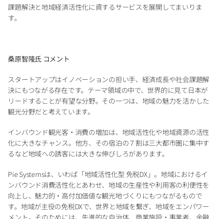
課題解決と地域経済活性化に資するサービスを展開してまいりま
す。
桑原智隆氏 コメント
スタートアップはイノベーションの担い手、経済成長や社会課題解
決にもつながる存在です。テーマ領域の中で、世界的に見て日本が
リードすることが有望な分野。その一つは、地域の魅力を活かした
観光分野だと考えています。
インバウンド観光客・消費の増加は、地域活性化や地域資源の活性
化に大きなチャンス。他方、その宿泊の７割は三大都市圏に集中す
るなど地域への誘客には大きな伸びしろがあります。
Pie Systemsは、いわば「地域活性化型 免税DX」。地域におけるイ
ンバウンド消費活性化とあわせ、地域の生産性や利用客の利便性を
向上し、魅力的・高付加価値な観光地づくりにもつながるもので
す。地域が主役の免税DXで、世界と地域を繋ぎ、地域をエンパワー
メント。そのためには、先進的な自治体、商業施設・事業者、金融