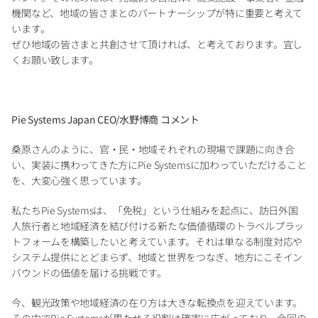
機関など、地域の皆さまとのパートナーシップが特に重要と考えて
います。
ぜひ地域の皆さまと共創させて頂ければ、と考えております。宜し
くお願い致します。
Pie Systems Japan CEO/水野博商 コメント
桑原さんのように、官・民・地域それぞれの現場で課題に向き合
い、実装に携わってきた方にPie Systemsに加わっていただけること
を、大変心強く思っています。
私たちPie Systemsは、「免税」という仕組みを起点に、訪日外国
人旅行者と地域経済を結び付ける新たな価値循環のトラベルプラッ
トフォームを構築したいと考えています。それは単なる制度対応や
システム提供にとどまらず、地域と世界をつなぎ、地方にこそイン
バウンドの価値を届ける挑戦です。 
今、観光政策や地域経済の在り方は大きな転換点を迎えています。
その中でPie Systemsが果たせる役割は確実に広がっており、今回の