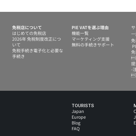
免税店について
PIE VATを選ぶ理由
サ
はじめての免税店
機能一覧
一
2026年 免税制度改正につ
マーケティング支援
免
いて
無料の手続きサポート
 P
免税手続き電子化と必要な
免
手続き
P
提
-注

TOURISTS
Japan
C
Europe
Blog
E
FAQ