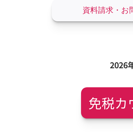
資料請求・お
202
免税カ