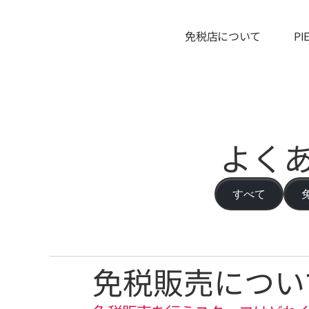
免税店について
P
よく
すべて
免税販売につい