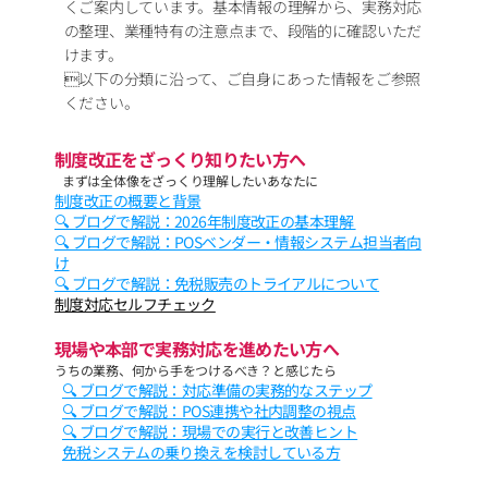
くご案内しています。基本情報の理解から、実務対応
の整理、業種特有の注意点まで、段階的に確認いただ
けます。
以下の分類に沿って、ご自身にあった情報をご参照
ください。
制度改正をざっくり知りたい方へ
まずは全体像をざっくり理解したいあなたに
制度改正の概要と背景
🔍 ブログで解説：2026年制度改正の基本理解 
🔍 ブログで解説：POSベンダー・情報システム担当者向
け
🔍 ブログで解説：免税販売のトライアルについて
制度対応セルフチェック
現場や本部で実務対応を進めたい方へ
うちの業務、何から手をつけるべき？と感じたら
🔍 ブログで解説：対応準備の実務的なステップ
🔍 ブログで解説：POS連携や社内調整の視点
🔍 ブログで解説：現場での実行と改善ヒント
免税システムの乗り換えを検討している方