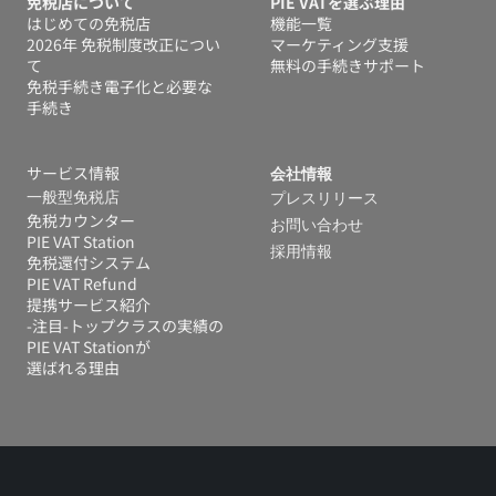
免税店について
PIE VATを選ぶ理由
はじめての免税店
機能一覧
2026年 免税制度改正につい
マーケティング支援
て
無料の手続きサポート
免税手続き電子化と必要な
手続き
サービス情報
会社情報
一般型免税店
プレスリリース
免税カウンター
お問い合わせ
PIE VAT Station
採用情報
免税還付システム 
PIE VAT Refund
提携サービス紹介
-注目-トップクラスの実績の
PIE VAT Stationが
選ばれる理由