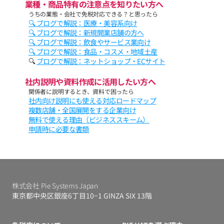
業種・商品特有の注意点を知りたい方へ
うちの業態・会社で免税対応できる？と思ったら
🔍 ブログで解説：医療・美容系向け
🔍 ブログで解説：新規開業店舗の方へ
🔍 ブログで解説：飲食やサービス業向け
🔍 ブログで解説：食品・コスメ・地域土産
🔍 
ブログで解説：ネットショップ・ECサイト
社内説明や資料作成に活用したい方へ
関係者に説明するとき、資料で困ったら
社内向け説明にも使える対応ロードマップ
複数店舗・全国展開をする企業向け
無料で使える理由（ビジネススキーム）
申請時に必要な書類
株式会社 Pie Systems Japan
東京都中央区銀座6丁目10−1 GINZA SIX 13階