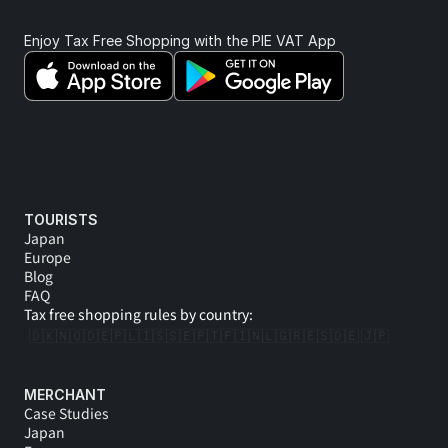
Enjoy Tax Free Shopping with the PIE VAT App 
TOURISTS
Japan
Europe
Blog
FAQ
Tax free shopping rules by country:
🇩🇰
🇳🇴
🇩🇪
🇵🇱
🇮🇸
🇸🇪
🇵🇹
🇫🇮
🇳🇱
🇬🇷
🇪🇸
🇩🇪 
🇯🇵
MERCHANT
Case Studies
Japan