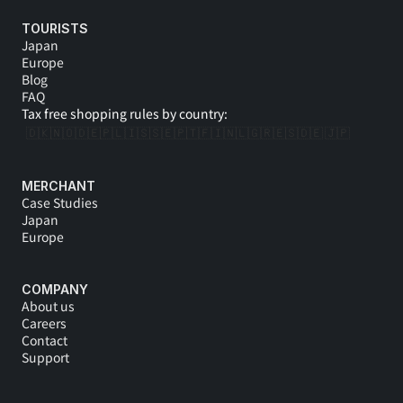
TOURISTS
Japan
Europe
Blog
FAQ
Tax free shopping rules by country:
🇩🇰
🇳🇴
🇩🇪
🇵🇱
🇮🇸
🇸🇪
🇵🇹
🇫🇮
🇳🇱
🇬🇷
🇪🇸
🇩🇪 
🇯🇵
MERCHANT
Case Studies
Japan
Europe
COMPANY
About us
Careers
Contact
Support