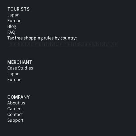
TOURISTS
Japan
Europe
Blog
FAQ
Tax free shopping rules by country:
🇩🇰
🇳🇴
🇩🇪
🇵🇱
🇮🇸
🇸🇪
🇵🇹
🇫🇮
🇳🇱
🇬🇷
🇪🇸
🇩🇪 
🇯🇵
MERCHANT
Case Studies
Japan
Europe
COMPANY
About us
Careers
Contact
Support