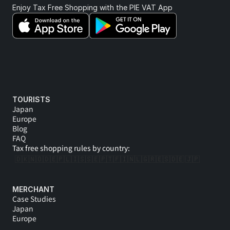
Enjoy Tax Free Shopping with the PIE VAT App 
TOURISTS
Japan
Europe
Blog
FAQ
Tax free shopping rules by country:
🇩🇰
🇳🇴
🇩🇪
🇵🇱
🇮🇸
🇸🇪
🇵🇹
🇫🇮
🇳🇱
🇬🇷
🇪🇸
🇩🇪 
🇯🇵
MERCHANT
Case Studies
Japan
Europe