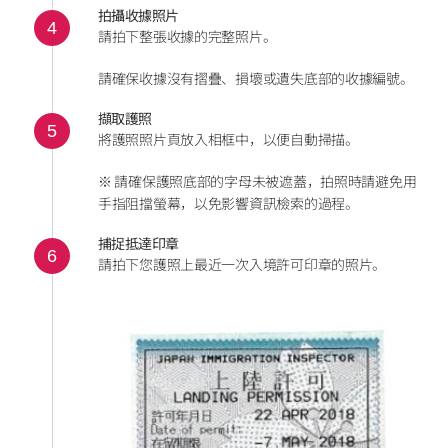
拍攝收據照片
4
請拍下整張收據的完整照片。
請確保收據沒有摺疊、損壞或遺失底部的收據編號。
擷取護照
5
將護照照片頁放入相框中，以便自動掃描。
※ 請確保護照底部的字母未被遮蓋，拍照時請避免用
手指阻擋螢幕，以免影響資訊檢索的過程。
捕捉抵達印章
6
請拍下您護照上最近一次入境許可印章的照片。