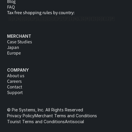
Blog
FAQ
Tax free shopping rules by country:
🇩🇰
🇳🇴
🇩🇪
🇵🇱
🇮🇸
🇸🇪
🇵🇹
🇫🇮
🇳🇱
🇬🇷
🇪🇸
🇩🇪 
🇯🇵
MERCHANT
Case Studies
Japan
Europe
COMPANY
About us
Careers
Contact
Support
© Pie Systems, Inc. All Rights Reserved
Privacy Policy
Merchant Terms and Conditions
Tourist Terms and Conditions
Antisocial