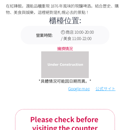
在紅磚館，還能品嚐重現 1876 年風味的現釀啤酒。結合歷史、購
物、美食與娛樂，這裡絕對是札幌必去的景點！
櫃檯位置:
🕙 商店 10:00-20:00 
營業時間:
/ 美食 11:00-22:00
擁擠情況
*具體情況可能因日期而異。*
Google map
公式サイト
Please check before 
visiting the counter