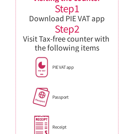
Step1
Download PIE VAT app
Step2
Visit Tax-free counter with 
the following items
PIE VAT app
Passport
Receipt