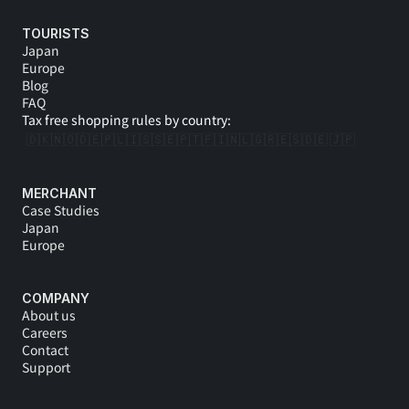
TOURISTS
Japan
Europe
Blog
FAQ
Tax free shopping rules by country:
🇩🇰
🇳🇴
🇩🇪
🇵🇱
🇮🇸
🇸🇪
🇵🇹
🇫🇮
🇳🇱
🇬🇷
🇪🇸
🇩🇪 
🇯🇵
MERCHANT
Case Studies
Japan
Europe
COMPANY
About us
Careers
Contact
Support