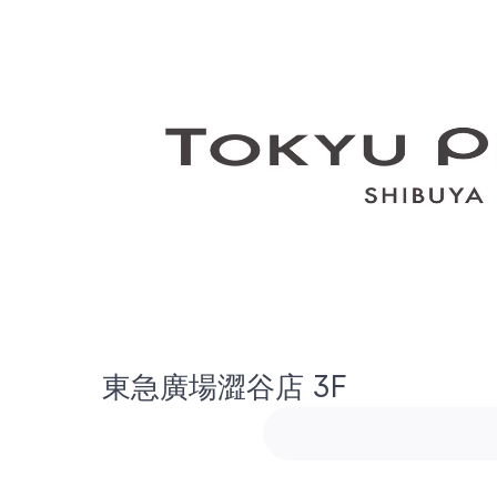
東急廣場澀谷店 3F