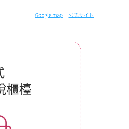
Google map
公式サイト
式
稅櫃檯