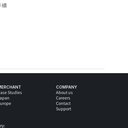
手續
MERCHANT
COMPANY
ase Studies
About us
Japan
Careers
urope
Contact
Support
ry: