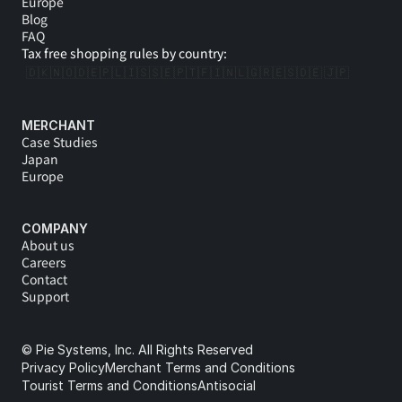
Europe
Blog
FAQ
Tax free shopping rules by country:
🇩🇰
🇳🇴
🇩🇪
🇵🇱
🇮🇸
🇸🇪
🇵🇹
🇫🇮
🇳🇱
🇬🇷
🇪🇸
🇩🇪 
🇯🇵
MERCHANT
Case Studies
Japan
Europe
COMPANY
About us
Careers
Contact
Support
© Pie Systems, Inc. All Rights Reserved
Privacy Policy
Merchant Terms and Conditions
Tourist Terms and Conditions
Antisocial