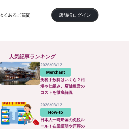
よくあるご質問
店舗様ログイン
人気記事ランキング
2026/03/12
Merchant
免税手数料はいくら？相
場や仕組み、店舗運営の
コストを徹底解説
2026/03/12
How-to
日本人一時帰国の免税ル
ール！在留証明や戸籍の