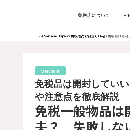
免税店について
P
>
>
Pie Systems Japan
免税販売お役立ちBlog
免税品は開封
Merchant
免税品は開封していい
や注意点を徹底解説
免税一般物品は
夫？　失敗しな