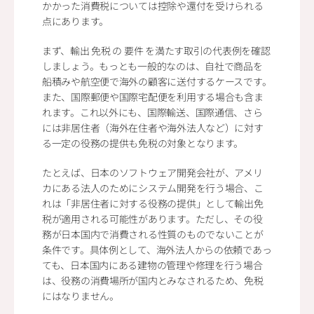
かかった消費税については控除や還付を受けられる
点にあります。
まず、輸出 免税 の 要件 を満たす取引の代表例を確認
しましょう。もっとも一般的なのは、自社で商品を
船積みや航空便で海外の顧客に送付するケースです。
また、国際郵便や国際宅配便を利用する場合も含ま
れます。これ以外にも、国際輸送、国際通信、さら
には非居住者（海外在住者や海外法人など）に対す
る一定の役務の提供も免税の対象となります。
たとえば、日本のソフトウェア開発会社が、アメリ
カにある法人のためにシステム開発を行う場合、こ
れは「非居住者に対する役務の提供」として輸出免
税が適用される可能性があります。ただし、その役
務が日本国内で消費される性質のものでないことが
条件です。具体例として、海外法人からの依頼であっ
ても、日本国内にある建物の管理や修理を行う場合
は、役務の消費場所が国内とみなされるため、免税
にはなりません。