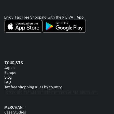
Enjoy Tax Free Shopping with the PIE VAT App 
TOURISTS
Japan
Europe
Blog
FAQ
Tax free shopping rules by country:
🇩🇰
🇳🇴
🇩🇪
🇵🇱
🇮🇸
🇸🇪
🇵🇹
🇫🇮
🇳🇱
🇬🇷
🇪🇸
🇩🇪 
🇯🇵
MERCHANT
Case Studies