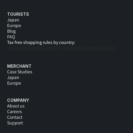
TOURISTS
Japan
Europe
Blog
FAQ
Tax free shopping rules by country:
🇩🇰
🇳🇴
🇩🇪
🇵🇱
🇮🇸
🇸🇪
🇵🇹
🇫🇮
🇳🇱
🇬🇷
🇪🇸
🇩🇪 
🇯🇵
MERCHANT
Case Studies
Japan
Europe
COMPANY
About us
Careers
Contact
Support