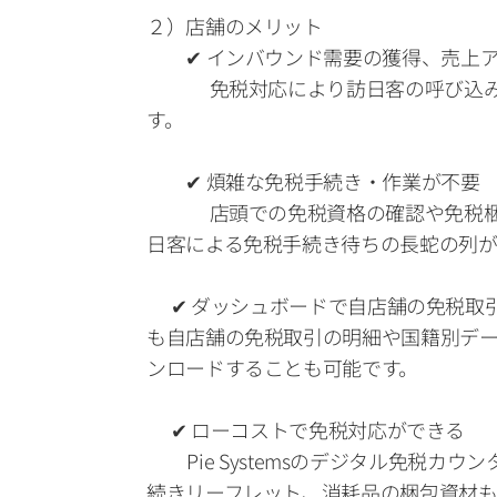
２）店舗のメリット
　　✔ インバウンド需要の獲得、売上ア
　　　 免税対応により訪日客の呼び込
す。
　　✔ 煩雑な免税手続き・作業が不要 
　　　 店頭での免税資格の確認や免税
日客による免税手続き待ちの長蛇の列が
      ✔ ダッシュボードで自店舗
も自店舗の免税取引の明細や国籍別デ
ンロードすることも可能です。
      ✔ ローコストで免税対応ができる 
          Pie Systems
続きリーフレット、消耗品の梱包資材も、Pi