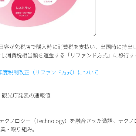
訪日客が免税店で購入時に消費税を支払い、出国時に持出
消費税相当額を返金する「リファンド方式」に移行するもの
6年度税制改正（リファンド方式）について
）、観光庁発表の速報値
とテクノロジー（Technology）を融合させた造語。テ
事業・取り組み。