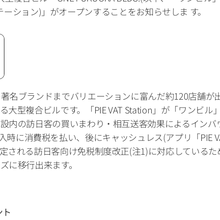
ー・ステーション)」がオープンすることをお知らせしま す。
著名ブランドまでバリエーションに富んだ約120店舗が
型複合ビルです。「PIE VAT Station」が「ワン
設内の訪日客の買いまわり・相互送客効果によるインバウ
客が商品購入時に消費税を払い、後にキャッシュレス(アプリ「PI
れる訪日客向け免税制度改正(注1)に対応しているため、商業施
ズに移行出来ます。
メント