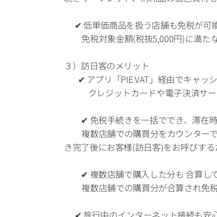
      ✔ 低単価商品を扱う店舗も免税が可
          免税対象金額(税抜5,0
３）訪日客のメリット
　   ✔ アプリ「PIE VAT」経由でキャ
　　    クレジットカードや電子決済サー
　　✔ 免税手続きを一括ででき、滞在時
          複数店舗での購買分を
き完了後にお客様(訪日客)をお呼びす
　　✔ 複数店舗で購入した分も 合算し
          複数店鋪での購買分が合
      ✔ 旅行中のインターネット接続も安心