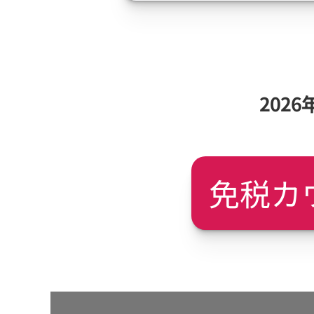
202
免税カ