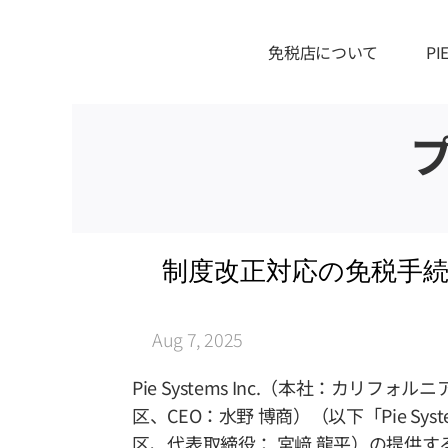
免税店について
P
制度改正対応の免税手続
Aug 7, 2025
Pie Systems Inc.（本社：カリフォル
区、CEO：水野 博商）（以下「Pie S
区、代表取締役： 宮﨑 龍平）の提供