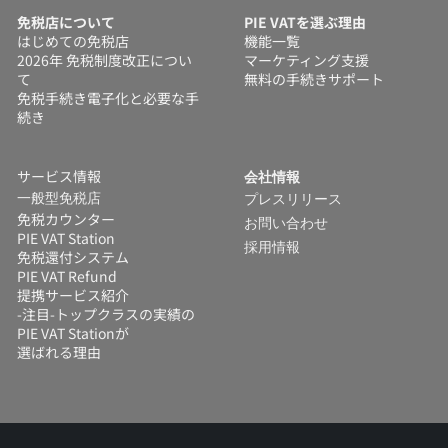
免税店について
PIE VATを選ぶ理由
はじめての免税店
機能一覧
2026年 免税制度改正につい
マーケティング支援
て
無料の手続きサポート
免税手続き電子化と必要な手
続き
サービス情報
会社情報
一般型免税店
プレスリリース
免税カウンター
お問い合わせ
PIE VAT Station
採用情報
免税還付システム 
PIE VAT Refund
提携サービス紹介
-注目-トップクラスの実績の
PIE VAT Stationが
選ばれる理由