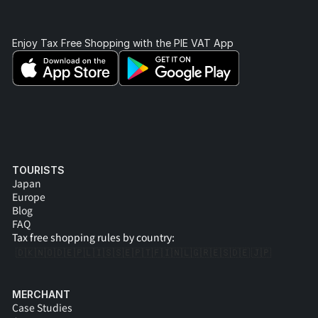
Enjoy Tax Free Shopping with the PIE VAT App 
TOURISTS
Japan
Europe
Blog
FAQ
Tax free shopping rules by country:
🇩🇰
🇳🇴
🇩🇪
🇵🇱
🇮🇸
🇸🇪
🇵🇹
🇫🇮
🇳🇱
🇬🇷
🇪🇸
🇩🇪 
🇯🇵
MERCHANT
Case Studies