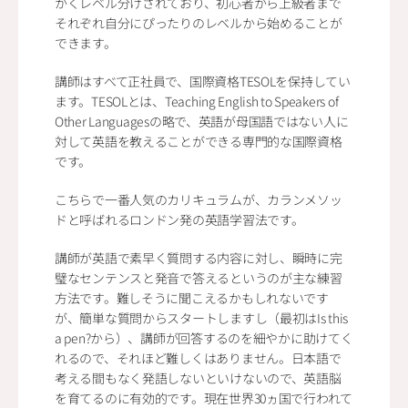
かくレベル分けされており、初心者から上級者まで
それぞれ自分にぴったりのレベルから始めることが
できます。
講師はすべて正社員で、国際資格TESOLを保持してい
ます。TESOLとは、Teaching English to Speakers of 
Other Languagesの略で、英語が母国語ではない人に
対して英語を教えることができる専門的な国際資格
です。
こちらで一番人気のカリキュラムが、カランメソッ
ドと呼ばれるロンドン発の英語学習法です。
講師が英語で素早く質問する内容に対し、瞬時に完
璧なセンテンスと発音で答えるというのが主な練習
方法です。難しそうに聞こえるかもしれないです
が、簡単な質問からスタートしますし（最初はIs this 
a pen?から）、講師が回答するのを細やかに助けてく
れるので、それほど難しくはありません。日本語で
考える間もなく発語しないといけないので、英語脳
を育てるのに有効的です。現在世界30ヵ国で行われて