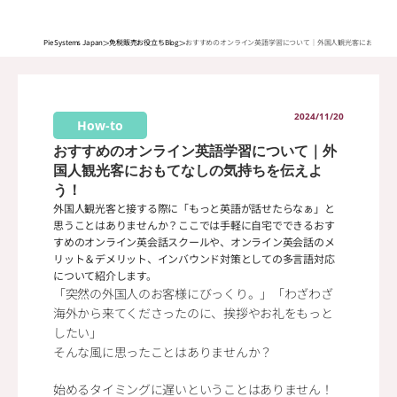
>
>
Pie Systems Japan
免税販売お役立ちBlog
おすすめのオンライン英語学習について｜外国人観光客におもてな
2024/11/20
How-to
おすすめのオンライン英語学習について｜外
国人観光客におもてなしの気持ちを伝えよ
う！
外国人観光客と接する際に「もっと英語が話せたらなぁ」と
思うことはありませんか？ここでは手軽に自宅でできるおす
すめのオンライン英会話スクールや、オンライン英会話のメ
リット＆デメリット、インバウンド対策としての多言語対応
について紹介します。
「突然の外国人のお客様にびっくり。」「わざわざ
海外から来てくださったのに、挨拶やお礼をもっと
したい」
そんな風に思ったことはありませんか？
始めるタイミングに遅いということはありません！