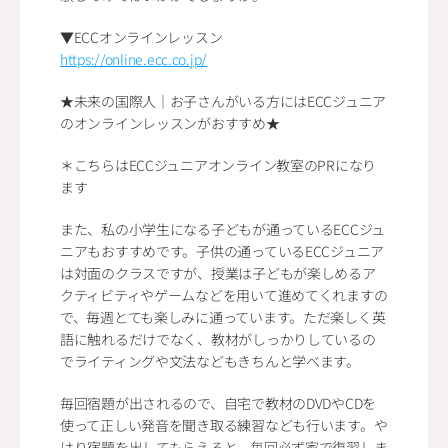
▼ECCオンラインレッスン
https://online.ecc.co.jp/
★未来の国際人｜お子さんがいる方にはECCジュニア
のオンラインレッスンがおすすめ★
＊こちらはECCジュニアオンライン教室のPRになり
ます
また、私の小学生になる子どもが通っているECCジュ
ニアもおすすめです。子供の通っているECCジュニア
は対面のクラスですが、授業は子どもが楽しめるア
クティビティやゲームなどを用いて進めてくれますの
で、毎週とても楽しみに通っています。ただ楽しく英
語に触れるだけでなく、教材がしっかりしているの
でライティングや文法などもきちんと学べます。
毎回宿題が出されるので、自宅で教材のDVDやCDを
使って正しい発音を聞き取る練習なども行います。や
はり宿題を出してもらえると、毎回必ず家で復習しま