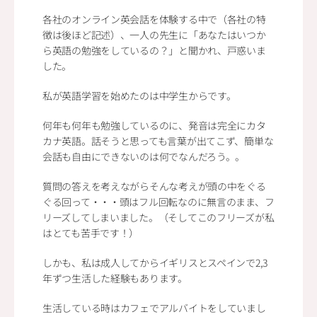
各社のオンライン英会話を体験する中で（各社の特
徴は後ほど記述）、一人の先生に「あなたはいつか
ら英語の勉強をしているの？」と聞かれ、戸惑いま
した。
私が英語学習を始めたのは中学生からです。
何年も何年も勉強しているのに、発音は完全にカタ
カナ英語。話そうと思っても言葉が出てこず、簡単な
会話も自由にできないのは何でなんだろう。。
質問の答えを考えながらそんな考えが頭の中をぐる
ぐる回って・・・頭はフル回転なのに無言のまま、フ
リーズしてしまいました。（そしてこのフリーズが私
はとても苦手です！）
しかも、私は成人してからイギリスとスペインで2,3
年ずつ生活した経験もあります。
生活している時はカフェでアルバイトをしていまし