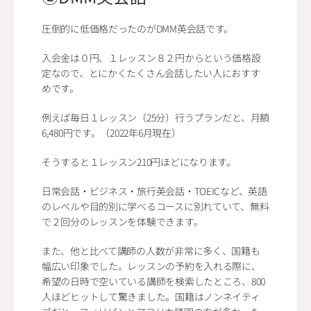
圧倒的に低価格だったのがDMM英会話です。
入会金は０円、１レッスン８２円からという価格設
定なので、とにかくたくさん会話したい人におすす
めです。
例えば毎日１レッスン（25分）行うプランだと、月額
6,480円です。（2022年6月現在）
そうすると１レッスン210円ほどになります。
日常会話・ビジネス・旅行英会話・TOEICなど、英語
のレベルや目的別に学べるコースに別れていて、無料
で２回分のレッスンを体験できます。
また、他と比べて講師の人数が非常に多く、国籍も
幅広い印象でした。レッスンの予約を入れる際に、
希望の日時で空いている講師を検索したところ、800
人ほどヒットして驚きました。国籍はノンネイティ