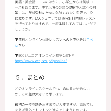
英語・英会話コースのほかに、小学生からは英検コ
ースもあります。中学以降の英語の試験や入試への対
策には、英検受験のための勉強も非常に重要で、役
に立ちます。ECCジュニアでは随時無料体験レッスン
を行っておりますので、一度体験してみてはいかがで
しょうか。
▼無料オンライン体験レッスンへのお申込みは
こち
ら
から
▼ECCジュニア オンライン教室公式HP
https://www.eccjr.co.jp/lp/online/
５．まとめ
どのオンラインスクールでも、始めるか始めない
か、この差は大きいと思います。
最初の一歩を踏み出すまでが大変ですが、始めてし
まえば意外とトントンと進んでしまうものです。