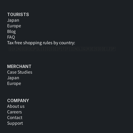
TOURISTS
Japan
Europe
Blog
FAQ
Tax free shopping rules by country:
🇩🇰
🇳🇴
🇩🇪
🇵🇱
🇮🇸
🇸🇪
🇵🇹
🇫🇮
🇳🇱
🇬🇷
🇪🇸
🇩🇪 
🇯🇵
MERCHANT
Case Studies
Japan
Europe
COMPANY
About us
Careers
Contact
Support