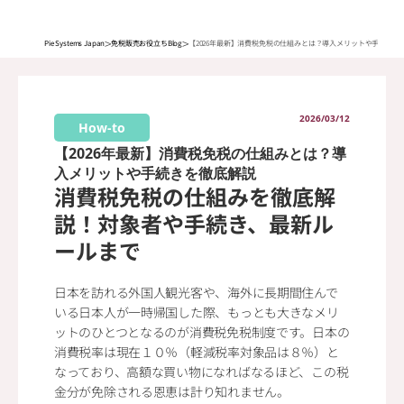
>
>
Pie Systems Japan
免税販売お役立ちBlog
【2026年最新】消費税免税の仕組みとは？導入メリットや手続きを
2026/03/12
How-to
【2026年最新】消費税免税の仕組みとは？導
入メリットや手続きを徹底解説
消費税免税の仕組みを徹底解
説！対象者や手続き、最新ル
ールまで
日本を訪れる外国人観光客や、海外に長期間住んで
いる日本人が一時帰国した際、もっとも大きなメリ
ットのひとつとなるのが消費税免税制度です。日本の
消費税率は現在１０％（軽減税率対象品は８％）と
なっており、高額な買い物になればなるほど、この税
金分が免除される恩恵は計り知れません。