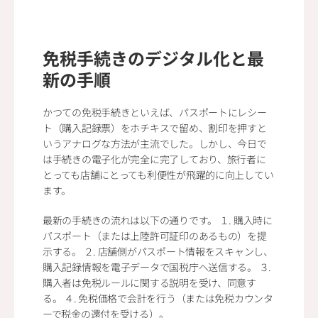
免税手続きのデジタル化と最
新の手順
かつての免税手続きといえば、パスポートにレシー
ト（購入記録票）をホチキスで留め、割印を押すと
いうアナログな方法が主流でした。しかし、今日で
は手続きの電子化が完全に完了しており、旅行者に
とっても店舗にとっても利便性が飛躍的に向上してい
ます。
最新の手続きの流れは以下の通りです。 １. 購入時に
パスポート（または上陸許可証印のあるもの）を提
示する。 ２. 店舗側がパスポート情報をスキャンし、
購入記録情報を電子データで国税庁へ送信する。 ３. 
購入者は免税ルールに関する説明を受け、同意す
る。 ４. 免税価格で会計を行う（または免税カウンタ
ーで税金の還付を受ける）。