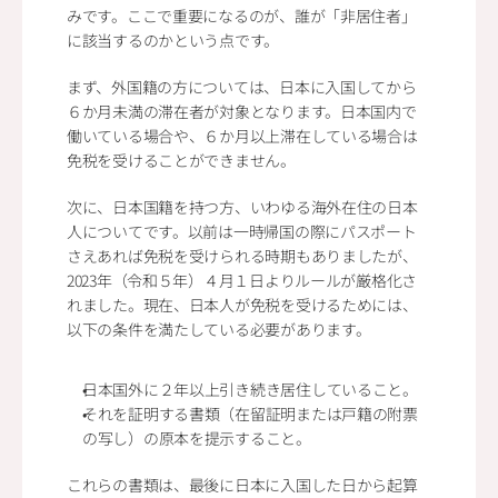
みです。ここで重要になるのが、誰が「非居住者」
に該当するのかという点です。
まず、外国籍の方については、日本に入国してから
６か月未満の滞在者が対象となります。日本国内で
働いている場合や、６か月以上滞在している場合は
免税を受けることができません。
次に、日本国籍を持つ方、いわゆる海外在住の日本
人についてです。以前は一時帰国の際にパスポート
さえあれば免税を受けられる時期もありましたが、
2023年（令和５年）４月１日よりルールが厳格化さ
れました。現在、日本人が免税を受けるためには、
以下の条件を満たしている必要があります。
日本国外に２年以上引き続き居住していること。
それを証明する書類（在留証明または戸籍の附票
の写し）の原本を提示すること。
これらの書類は、最後に日本に入国した日から起算