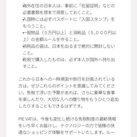
海外在住の日本人は、事前に「在留証明」などの
必要書類を原本で用意しておくこと。
入国時には必ずパスポートに「入国スタンプ」を
もらうこと。
一般物品（５万円以上）と消耗品（５,０００円以
上）の金額ルールを守ること。
消耗品の袋は、日本を出るまで絶対に開封しない
こと。
免税で購入したものは、必ず本人が国外へ持ち出
すこと。
これから日本への一時帰国や旅行を計画されている
方は、ぜひこれらのポイントを意識してみてくださ
い。免税で浮いた予算があれば、さらに豪華な食事
を楽しんだり、大切な人への贈り物をもうひとつ追加
したりすることもできるはずです。
PIE VATは、今後も変化し続ける免税制度の最新情報
をいち早くお届けし、テクノロジーの力で皆様の快
適なショッピング体験をサポートいたします。ルー