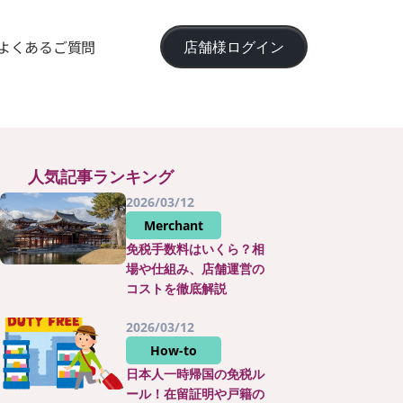
よくあるご質問
店舗様ログイン
人気記事ランキング
2026/03/12
Merchant
免税手数料はいくら？相
場や仕組み、店舗運営の
コストを徹底解説
2026/03/12
How-to
日本人一時帰国の免税ル
ール！在留証明や戸籍の