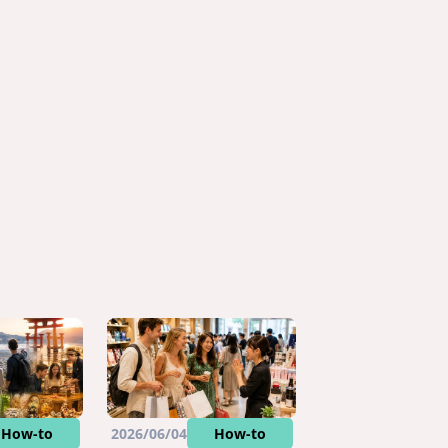
How-to
2026/06/04
How-to