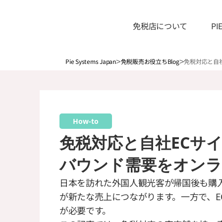
免税店について
P
>
>
Pie Systems Japan
免税販売お役立ちBlog
免税対応と自
How-to
免税対応と自社ECサ
バウンド需要をオンラ
日本を訪れた外国人観光客が帰国後も購入
が新たな売上につながります。一方で、E
が必要です。
