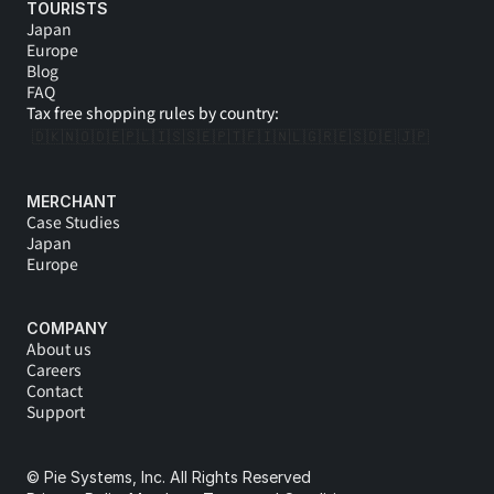
TOURISTS
Japan
Europe
Blog
FAQ
Tax free shopping rules by country:
🇩🇰
🇳🇴
🇩🇪
🇵🇱
🇮🇸
🇸🇪
🇵🇹
🇫🇮
🇳🇱
🇬🇷
🇪🇸
🇩🇪 
🇯🇵
MERCHANT
Case Studies
Japan
Europe
COMPANY
About us
Careers
Contact
Support
© Pie Systems, Inc. All Rights Reserved