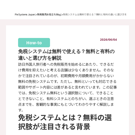
>
>
Pie Systems Japan
免税販売お役立ちBlog
免税システムは無料で使える？無料と有料の違いと選び方を解説
2026/06/04
How-to
免税システムは無料で使える？無料と有料の
違いと選び方を解説
訪日外国人旅行者への免税販売を始めるにあたり、できるだ
け費用を抑えたいと考える店舗は少なくありません。そのな
かで注目されているのが、初期費用や月額費用がかからない
無料の免税システムです。ただし、無料といっても対応できる
範囲やサポート内容には差があると言われています。この記事
では、免税システム無料という選択肢について、できること
とできないこと、有料システムとのちがい、選ぶときの注意
点までを、客観的な事実にもとづいてわかりやすく解説しま
免税システムとは？無料の選
択肢が注目される背景