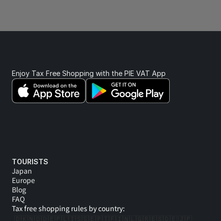
Enjoy Tax Free Shopping with the PIE VAT App 
TOURISTS
Japan
Europe
Blog
FAQ
Tax free shopping rules by country:
🇩🇰
🇳🇴
🇩🇪
🇵🇱
🇮🇸
🇸🇪
🇵🇹
🇫🇮
🇳🇱
🇬🇷
🇪🇸
🇩🇪 
🇯🇵