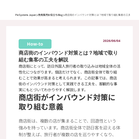
>
>
Pie Systems Japan
免税販売お役立ちBlog
商店街のインバウンド対策とは？地域で取り組む集客の工夫を解説
2026/06/04
How-to
商店街のインバウンド対策とは？地域で取り
組む集客の工夫を解説
商店街にとって、訪日外国人旅行者の取り込みは地域全体の活
性化につながります。個店だけでなく、商店街全体で取り組
むことで効果が高まると考えられます。この記事では、商店
街のインバウンド対策として実践できる工夫を、客観的な事
実にもとづいてわかりやすく解説します。
商店街がインバウンド対策に
取り組む意義
商店街は、複数の店が集まることで、回遊性という
強みを持っています。商店街全体で訪日客を迎える体
制が整えば、旅行者が複数の店を巡りやすくなり、