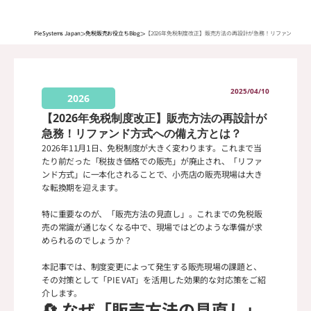
>
>
Pie Systems Japan
免税販売お役立ちBlog
【2026年免税制度改正】販売方法の再設計が急務！リファンド方式
2025/04/10
2026
【2026年免税制度改正】販売方法の再設計が
急務！リファンド方式への備え方とは？
2026年11月1日、免税制度が大きく変わります。これまで当
たり前だった「税抜き価格での販売」が廃止され、「リファ
ンド方式」に一本化されることで、小売店の販売現場は大き
な転換期を迎えます。

特に重要なのが、「販売方法の見直し」。これまでの免税販
売の常識が通じなくなる中で、現場ではどのような準備が求
められるのでしょうか？

本記事では、制度変更によって発生する販売現場の課題と、
その対策として「PIE VAT」を活用した効果的な対応策をご紹
介します。
🔄 なぜ「販売方法の見直し」