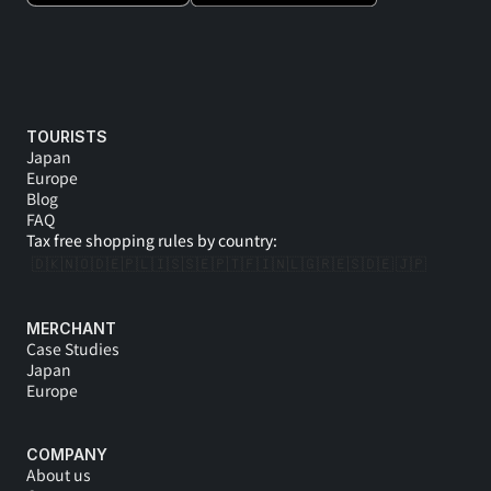
TOURISTS
Japan
Europe
Blog
FAQ
Tax free shopping rules by country:
🇩🇰
🇳🇴
🇩🇪
🇵🇱
🇮🇸
🇸🇪
🇵🇹
🇫🇮
🇳🇱
🇬🇷
🇪🇸
🇩🇪 
🇯🇵
MERCHANT
Case Studies
Japan
Europe
COMPANY
About us