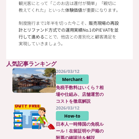
観光客にとって「このお店は還付が簡単」「親切に
教えてくれた」といった
体験価値
が重要になります。
制度施行まで1年半を切った今こそ、
販売現場の再設
計とリファンド方式での運用実績No.1のPIE VATを並
行して進める
ことで、他店との差別化と顧客満足を
実現していきましょう。
人気記事ランキング
2026/03/12
Merchant
免税手数料はいくら？相
場や仕組み、店舗運営の
コストを徹底解説
2026/03/12
How-to
日本人一時帰国の免税ル
ール！在留証明や戸籍の
附票の確認法を解説