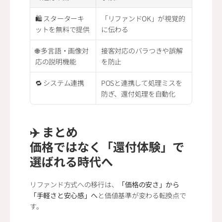
🛍 スターターキ
「リファンドOK」が視覚的
ットを無料で提供
に伝わる
🌐 多言語・画像対
接客対応のバラつきや誤解
応の説明機能
を防止
🔁 システム連携
POSと連携して処理ミスを
防ぎ、還付処理を自動化
✈️ まとめ
価格ではなく「還付体験」で
選ばれる時代へ
リファンド方式への移行は、
「価格の安さ」から
「手軽さと安心感」へ
と価値基準が変わる転換点で
す。